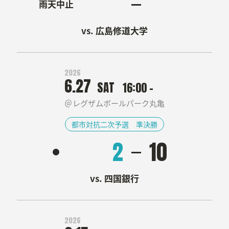
雨天中止
About Team
広島修道大学
チーム概要
GAME
2026
試合日程/結果
6.27
SAT
16:00 -
レグザムボールパーク丸亀
都市対抗二次予選 準決勝
2
10
四国銀行
Corporate site
お問い合わせ
2026