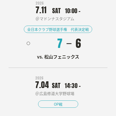
2026
7.11
SAT
10:00 -
マドンナスタジアム
全日本クラブ野球選手権 代表決定戦
7
6
Member
松山フェニックス
メンバー紹介
Facility
2026
7.04
SAT
14:30 -
施設紹介
広島修道大学野球場
Works
OP戦
働く環境